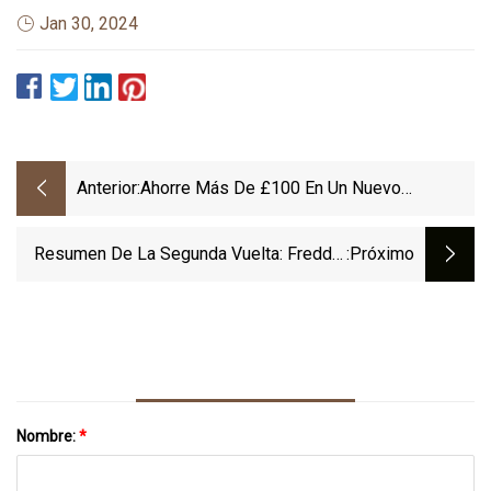
Jan 30, 2024
Anterior:
Ahorre Más De £100 En Un Nuevo
Escritorio O Silla De Oficina En La Oferta
Del Séptimo Aniversario De FlexiSpot
Resumen De La Segunda Vuelta: Freddie
:próximo
O'Connell Consolida Su Apoyo Durante La
Segunda Vuelta Para La Alcaldía
Nombre:
*