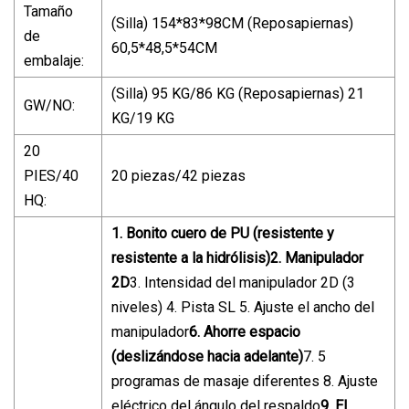
Tamaño
(Silla) 154*83*98CM (Reposapiernas)
de
60,5*48,5*54CM
embalaje:
(Silla) 95 KG/86 KG (Reposapiernas) 21
GW/NO:
KG/19 KG
20
PIES/40
20 piezas/42 piezas
HQ:
1. Bonito cuero de PU (resistente y
resistente a la hidrólisis)
2. Manipulador
2D
3. Intensidad del manipulador 2D (3
niveles) 4. Pista SL 5. Ajuste el ancho del
manipulador
6. Ahorre espacio
(deslizándose hacia adelante)
7. 5
programas de masaje diferentes 8. Ajuste
eléctrico del ángulo del respaldo
9. El