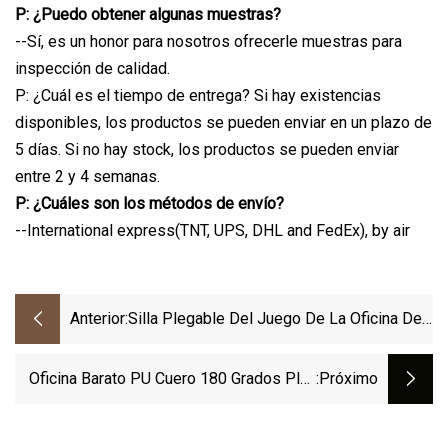
P: ¿Puedo obtener algunas muestras?
--Sí, es un honor para nosotros ofrecerle muestras para
inspección de calidad.
P: ¿Cuál es el tiempo de entrega? Si hay existencias
disponibles, los productos se pueden enviar en un plazo de
5 días. Si no hay stock, los productos se pueden enviar
entre 2 y 4 semanas.
P: ¿Cuáles son los métodos de envío?
--International express(TNT, UPS, DHL and FedEx), by air
Anterior:
Silla Plegable Del Juego De La Oficina De
La Malla Del Respaldo Del Diseño
Exclusivo De Los Muebles Modernos
Oficina Barato PU Cuero 180 Grados Play
:próximo
Station Rocker Computer Racing PC
Personalizado LED Ergonómico Gamer