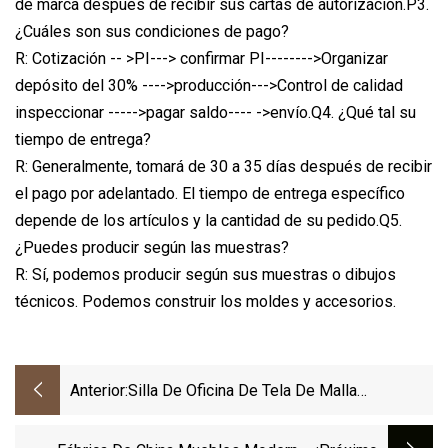
de marca después de recibir sus cartas de autorización.P3.
¿Cuáles son sus condiciones de pago?
R: Cotización -- >PI---> confirmar PI-------->Organizar
depósito del 30% ---->producción--->Control de calidad
inspeccionar ----->pagar saldo---- ->envío.Q4. ¿Qué tal su
tiempo de entrega?
R: Generalmente, tomará de 30 a 35 días después de recibir
el pago por adelantado. El tiempo de entrega específico
depende de los artículos y la cantidad de su pedido.Q5.
¿Puedes producir según las muestras?
R: Sí, podemos producir según sus muestras o dibujos
técnicos. Podemos construir los moldes y accesorios.
Anterior:
Silla De Oficina De Tela De Malla
Ergonómica De Malla Especial, Muebles De
Oficina Modernos Para Ordenador, Sillas