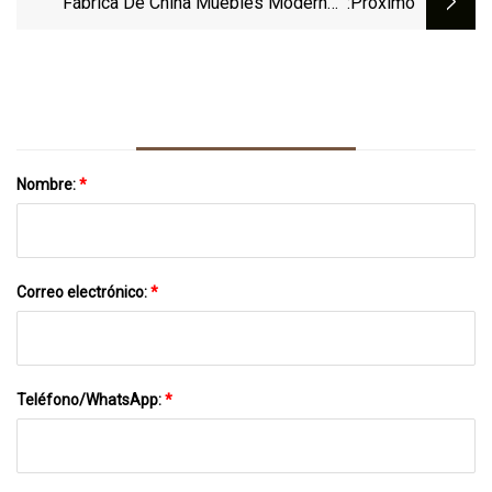
Fábrica De China Muebles Modernos
:próximo
Giratorias Con Reposabrazos Ajustable 3D
Escuela Reunión De Estudiantes
Formación Silla De Tela De Malla
Conferencia Silla De Escritura Plegable
Con Tableta De Escritura
Nombre:
*
Correo electrónico:
*
Teléfono/WhatsApp:
*