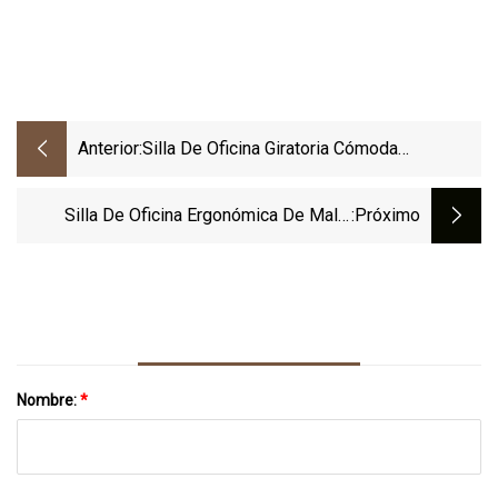
Anterior:
Silla De Oficina Giratoria Cómoda
Ergonómica Ajustable De La Silla De
Trabajo De La Malla De Alta Calidad Del
Silla De Oficina Ergonómica De Malla
:próximo
Fabricante De China
Sihoo A3 De Furniture Factory
Nombre:
*